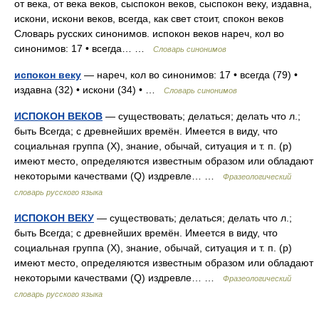
от века, от века веков, сыспокон веков, сыспокон веку, издавна,
искони, искони веков, всегда, как свет стоит, спокон веков
Словарь русских синонимов. испокон веков нареч, кол во
синонимов: 17 • всегда… …
Словарь синонимов
испокон веку
— нареч, кол во синонимов: 17 • всегда (79) •
издавна (32) • искони (34) • …
Словарь синонимов
ИСПОКОН ВЕКОВ
— существовать; делаться; делать что л.;
быть Всегда; с древнейших времён. Имеется в виду, что
социальная группа (X), знание, обычай, ситуация и т. п. (p)
имеют место, определяются известным образом или обладают
некоторыми качествами (Q) издревле… …
Фразеологический
словарь русского языка
ИСПОКОН ВЕКУ
— существовать; делаться; делать что л.;
быть Всегда; с древнейших времён. Имеется в виду, что
социальная группа (X), знание, обычай, ситуация и т. п. (p)
имеют место, определяются известным образом или обладают
некоторыми качествами (Q) издревле… …
Фразеологический
словарь русского языка