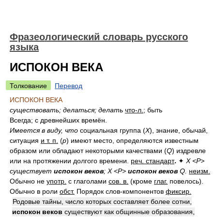
Фразеологический словарь русского
языка
ИСПОКОН ВЕКА
Толкование
Перевод
ИСПОКОН ВЕКА
существовать; делаться;
делать
что-л.
; быть
Всегда; с древнейших времён.
Имеется в виду, что
социальная группа (
X
), знание, обычай,
ситуация
и т. п.
(
p
) имеют место, определяются известным
образом или обладают некоторыми качествами (
Q
) издревле
или на протяжении долгого времени.
реч. стандарт
.
✦
X <P>
существует
испокон веков
; X <P>
испокон веков
Q.
неизм.
Обычно не
употр.
с глаголами
сов. в.
(кроме
глаг.
повелось).
Обычно в роли
обст.
Порядок слов-компонентов
фиксир.
Родовые тайны, число которых составляет более сотни,
испокон веков
существуют как общинные образования,