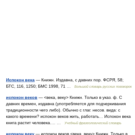
Испокон века
— Книжн. Издавна, с давних пор. ФСРЯ, 58;
БТС, 116, 1250; БМС 1998, 71 …
Большой словарь русских поговорок
испокон веков
— <века, веку> Книжн. Только в указ. ф. С
давних времен, издавна (употребляется для подчеркивания
традиционности чего либо). Обычно с глаг. несов. вида: с
какого времени? испокон веков жить, работать… Испокон века
книга растит человека.… …
Учебный фразеологический словарь
испокон веку
— испокон веков <века, веку> Книжн. Только в