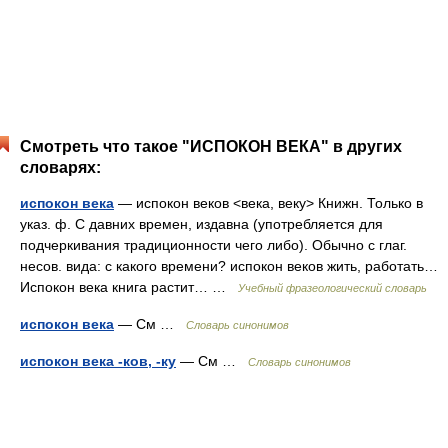
Смотреть что такое "ИСПОКОН ВЕКА" в других
словарях:
испокон века
— испокон веков <века, веку> Книжн. Только в
указ. ф. С давних времен, издавна (употребляется для
подчеркивания традиционности чего либо). Обычно с глаг.
несов. вида: с какого времени? испокон веков жить, работать…
Испокон века книга растит… …
Учебный фразеологический словарь
испокон века
— См …
Словарь синонимов
испокон века -ков, -ку
— См …
Словарь синонимов