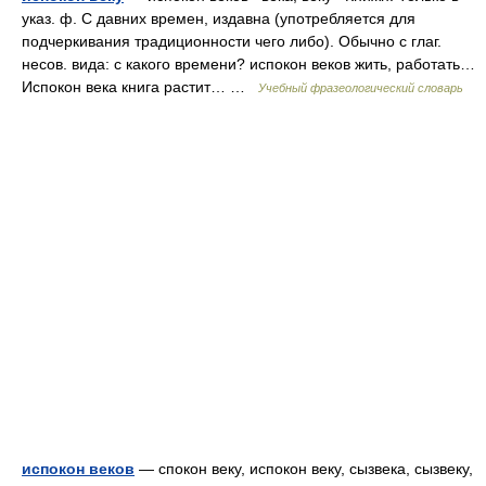
указ. ф. С давних времен, издавна (употребляется для
подчеркивания традиционности чего либо). Обычно с глаг.
несов. вида: с какого времени? испокон веков жить, работать…
Испокон века книга растит… …
Учебный фразеологический словарь
испокон веков
— спокон веку, испокон веку, сызвека, сызвеку,