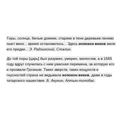
Горы, солнце, белые домики, старики в тени деревьев лениво
пьют вино... время остановилось... Здесь
испокон веков
жили
его предки...
Э. Радзинский, Сталин.
До той поры [царь] был разумен, умерен, милостив, а в 1565
году вдруг случилась с ним ужасная перемена, за которую его
и прозвали Грозным. Таких зверств, таких кощунств и
гнусностей страна не видывала
испокон веков
, даже в годы
татарского нашествия.
Б. Акунин, Алтын-толобас.